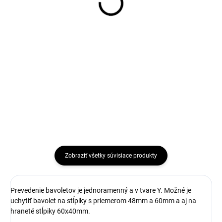
Detail
Do košíka
Okrúhle stĺpiky priemeru 48 mm:
Ostnatý drôt - štandardný
Spoľahlivé a estetické riešenie
poplastovaný:Ostnatý drôt
oploteniaStĺpiky okrúhleho
tohoto typu pozostáva z dvoch
priemeru 48 mm predstavujú
spletených drôtov, medzi ktoré sú
vynikajúce riešenie pre
každých 100 mm vpletané dva
zabezpečenie a estetický vzhľad...
priečne drôty, ktoré tvoria...
Zobraziť všetky súvisiace produkty
Prevedenie bavoletov je jednoramenný a v tvare Y. Možné je
uchytiť bavolet na stĺpiky s priemerom 48mm a 60mm a aj na
hraneté stĺpiky 60x40mm.