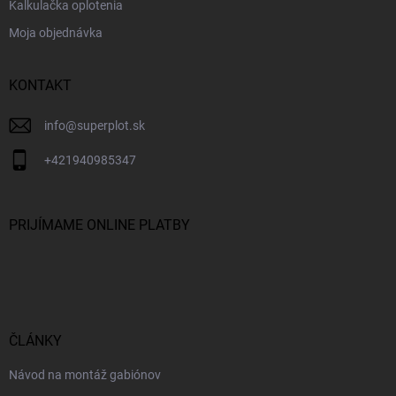
Kalkulačka oplotenia
Moja objednávka
KONTAKT
info
@
superplot.sk
+421940985347
PRIJÍMAME ONLINE PLATBY
ČLÁNKY
Návod na montáž gabiónov