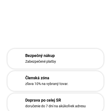
v tvare pismena V (Y).
Na ramená bavoletov sa umiestnuje ostnatý drôt.
DETAILNÉ INFORMÁCIE
OPÝTAŤ SA
STRÁŽIŤ
Bezpečný nákup
Zabezpečené platby
Členská zóna
zľava 10% na vybraný tovar.
Doprava po celej SR
doručenie do 7 dní na akúkoľvek adresu