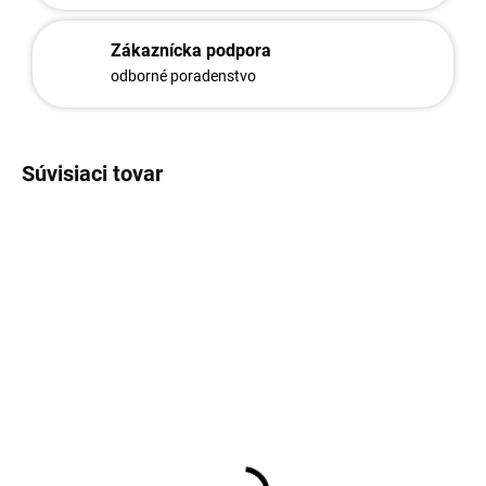
Zákaznícka podpora
odborné poradenstvo
Súvisiaci tovar
170/150
572
Stĺpik priemer 48 mm
Drôt ostnatý 2,5/2,0
RAL6005 Zelená
RAL6005 Zelený, 100m
6,38 €
24,15 €
od