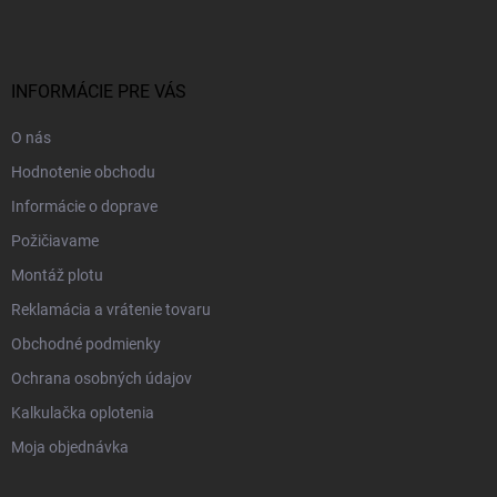
p
ä
t
i
INFORMÁCIE PRE VÁS
e
O nás
Hodnotenie obchodu
Informácie o doprave
Požičiavame
Montáž plotu
Reklamácia a vrátenie tovaru
Obchodné podmienky
Ochrana osobných údajov
Kalkulačka oplotenia
Moja objednávka