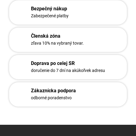
o
i
Bezpečný nákup
e
v
p
Zabezpečené platby
a
r
n
v
i
k
Členská zóna
e
y
zľava 10% na vybraný tovar.
v
ý
p
i
Doprava po celej SR
s
doručenie do 7 dní na akúkoľvek adresu
u
Zákaznícka podpora
odborné poradenstvo
Z
á