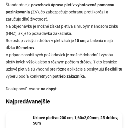
Štandardne je
povrchová úprava pletív vyhotovená pomocou
pozinkovania
(ZN), čo zabezpečuje ochranu proti korózii a
zaručuje dlhú životnosť.
Na objednávku je možné získať pletivá s hrubým nánosom zinku
(HNZ), ak je to požiadavka zákazníka.
Rozostup zvislých drôtov v pletivách je
15 cm
, a balenia majú
dĺžku
50 metrov
.
V prípade osobitných požiadaviek je možné dohodnúť výrobu
pletív iných výšok alebo s rôznym počtom drôtov. Tieto lesnícke
uzlové pletivá sú vhodné pre rôzne aplikácie a poskytujú
flexibilitu
výberu podľa konkrétnych
potrieb zákazníka
.
Dostupnosť tovaru:
na dopyt
Najpredávanejšie
Uzlové pletivo 200 cm, 1,60x2,00mm, 25 drôtov,
50m