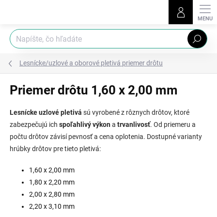
Prejsť
na
obsah
Hľadať
Lesnícke/uzlové a oborové pletivá priemer drôtu
Priemer drôtu 1,60 x 2,00 mm
Lesnícke uzlové pletivá
sú vyrobené z rôznych drôtov, ktoré
zabezpečujú ich
spoľahlivý výkon
a
trvanlivosť
. Od priemeru a
počtu drôtov závisí pevnosť a cena oplotenia. Dostupné varianty
hrúbky drôtov pre tieto pletivá:
1,60 x 2,00 mm
1,80 x 2,20 mm
2,00 x 2,80 mm
2,20 x 3,10 mm