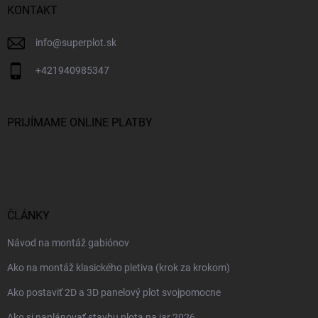
KONTAKT
info
@
superplot.sk
+421940985347
PRIJÍMAME ONLINE PLATBY
ČLÁNKY
Návod na montáž gabiónov
Ako na montáž klasického pletiva (krok za krokom)
Ako postaviť 2D a 3D panelový plot svojpomocne
Ako si naplánovať stavbu plota na jar 2026