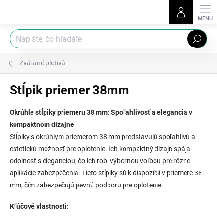
Prejsť
na
obsah
Hľadať
Zvárané pletivá
Stĺpik priemer 38mm
Okrúhle stĺpiky priemeru 38 mm: Spoľahlivosť a elegancia v
kompaktnom dizajne
Stĺpiky s okrúhlym priemerom 38 mm predstavujú spoľahlivú a
estetickú možnosť pre oplotenie. Ich kompaktný dizajn spája
odolnosť s eleganciou, čo ich robí výbornou voľbou pre rôzne
aplikácie zabezpečenia. Tieto stĺpiky sú k dispozícii v priemere 38
mm, čím zabezpečujú pevnú podporu pre oplotenie.
Kľúčové vlastnosti: