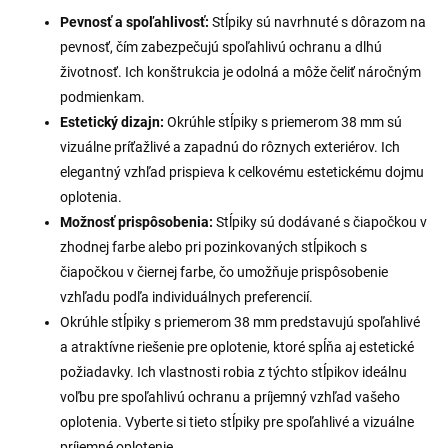
Pevnosť a spoľahlivosť:
Stĺpiky sú navrhnuté s dôrazom na
pevnosť, čím zabezpečujú spoľahlivú ochranu a dlhú
životnosť. Ich konštrukcia je odolná a môže čeliť náročným
podmienkam.
Estetický dizajn:
Okrúhle stĺpiky s priemerom 38 mm sú
vizuálne príťažlivé a zapadnú do rôznych exteriérov. Ich
elegantný vzhľad prispieva k celkovému estetickému dojmu
oplotenia.
Možnosť prispôsobenia:
Stĺpiky sú dodávané s čiapočkou v
zhodnej farbe alebo pri pozinkovaných stĺpikoch s
čiapočkou v čiernej farbe, čo umožňuje prispôsobenie
vzhľadu podľa individuálnych preferencií.
Okrúhle stĺpiky s priemerom 38 mm predstavujú spoľahlivé
a atraktívne riešenie pre oplotenie, ktoré spĺňa aj estetické
požiadavky. Ich vlastnosti robia z týchto stĺpikov ideálnu
voľbu pre spoľahlivú ochranu a príjemný vzhľad vašeho
oplotenia. Vyberte si tieto stĺpiky pre spoľahlivé a vizuálne
príjemné oplotenie.