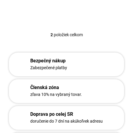
2
položiek celkom
O
v
l
á
d
Bezpečný nákup
a
Zabezpečené platby
c
i
e
Členská zóna
p
r
zľava 10% na vybraný tovar.
v
k
y
Doprava po celej SR
v
doručenie do 7 dní na akúkoľvek adresu
ý
p