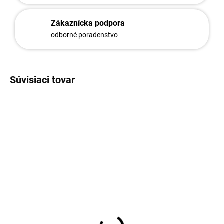
Zákaznícka podpora
odborné poradenstvo
Súvisiaci tovar
1108
1507
Držiak podhrabovej
Držiak podhrabovej
dosky / U/200/40 / oblý /
dosky / U/200/40 / rovný
HNZ Hrubý nános zinku
/ ZN+PVC6005 Zelený