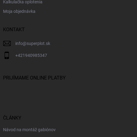
Kalkulačka oplotenia
Moja objednávka
KONTAKT
info
@
superplot.sk
+421940985347
PRIJÍMAME ONLINE PLATBY
ČLÁNKY
Návod na montáž gabiónov