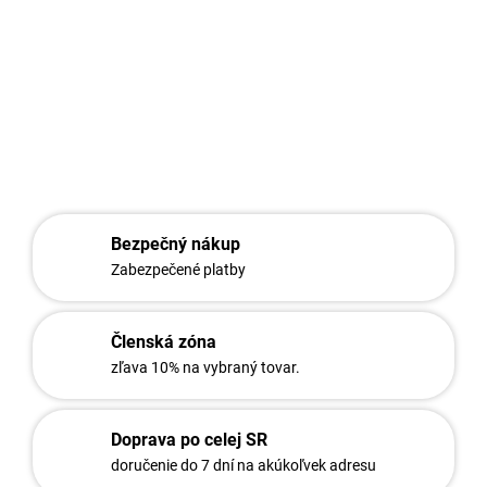
v tvare pismena V (Y).
Na ramená bavoletov sa umiestnuje ostnatý drôt.
DETAILNÉ INFORMÁCIE
OPÝTAŤ SA
STRÁŽIŤ
Bezpečný nákup
Zabezpečené platby
Členská zóna
zľava 10% na vybraný tovar.
Doprava po celej SR
doručenie do 7 dní na akúkoľvek adresu