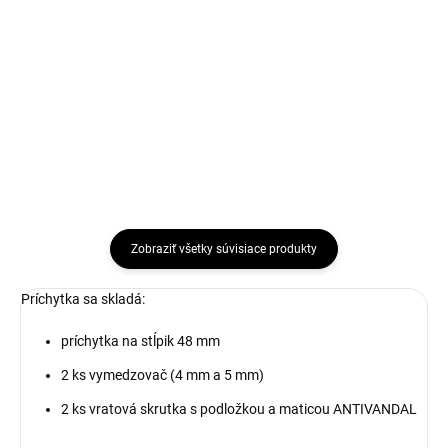
Okrúhle stĺpiky priemeru 48 mm:
Spoľahlivé a estetické riešenie
3D plotový panel Jupiter 153 cm
oploteniaStĺpiky okrúhleho
s hrubým nánosom zinku (HNZ)
priemeru 48 mm predstavujú
je cenovo dostupné riešenie pre
vynikajúce riešenie pre
vyššie oplotenie pozemkov a
zabezpečenie a estetický vzhľad...
záhrad. Vďaka drôtu 4 mm
ponúka jednoduchú montáž a
dlhú...
Zobraziť všetky súvisiace produkty
Príchytka sa skladá:
príchytka na stĺpik 48 mm
2 ks vymedzovač (4 mm a 5 mm)
2 ks vratová skrutka s podložkou a maticou ANTIVANDAL