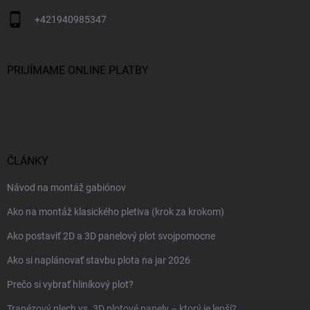
+421940985347
PRIJÍMAME ONLINE PLATBY
ČLÁNKY
Návod na montáž gabiónov
Ako na montáž klasického pletiva (krok za krokom)
Ako postaviť 2D a 3D panelový plot svojpomocne
Ako si naplánovať stavbu plota na jar 2026
Prečo si vybrať hliníkový plot?
Trapézový plech vs. 3D plotové panely – ktorý je lepší?