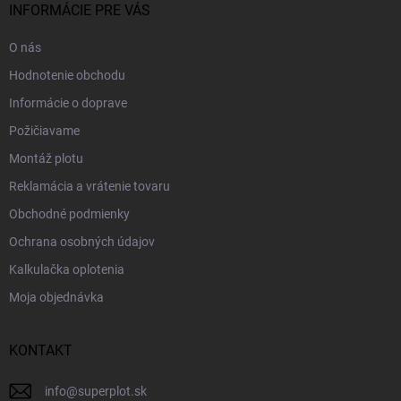
i
INFORMÁCIE PRE VÁS
e
O nás
Hodnotenie obchodu
Informácie o doprave
Požičiavame
Montáž plotu
Reklamácia a vrátenie tovaru
Obchodné podmienky
Ochrana osobných údajov
Kalkulačka oplotenia
Moja objednávka
KONTAKT
info
@
superplot.sk