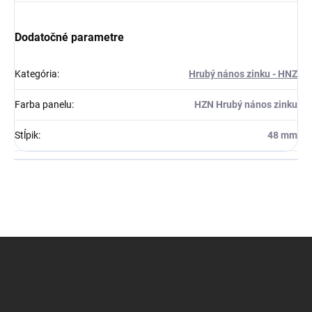
Dodatočné parametre
Kategória
:
Hrubý nános zinku - HNZ
Farba panelu
:
HZN Hrubý nános zinku
Stĺpik
:
48 mm
Z
á
p
ä
t