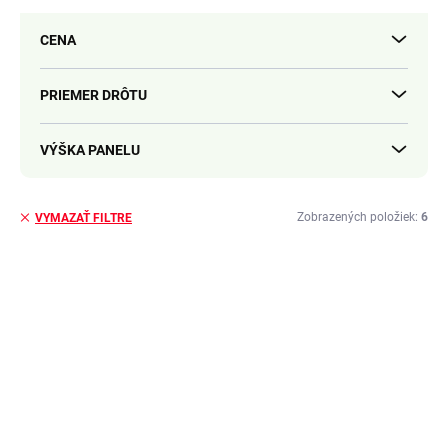
e
p
CENA
r
o
d
PRIEMER DRÔTU
u
k
VÝŠKA PANELU
t
o
v
Zobrazených položiek:
6
VYMAZAŤ FILTRE
V
ý
TIP
1201
p
i
s
p
r
o
d