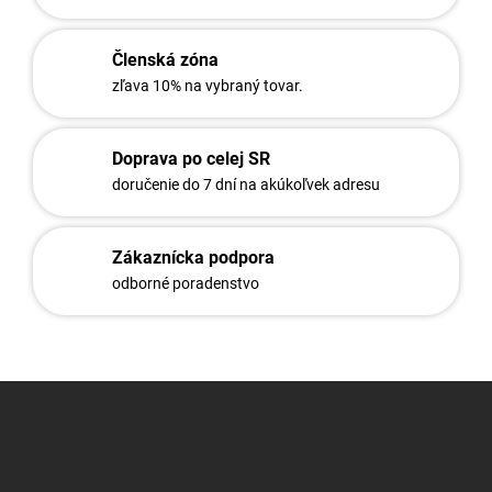
i
e
Členská zóna
p
r
zľava 10% na vybraný tovar.
v
k
y
Doprava po celej SR
v
doručenie do 7 dní na akúkoľvek adresu
ý
p
i
s
Zákaznícka podpora
u
odborné poradenstvo
Z
á
p
ä
t