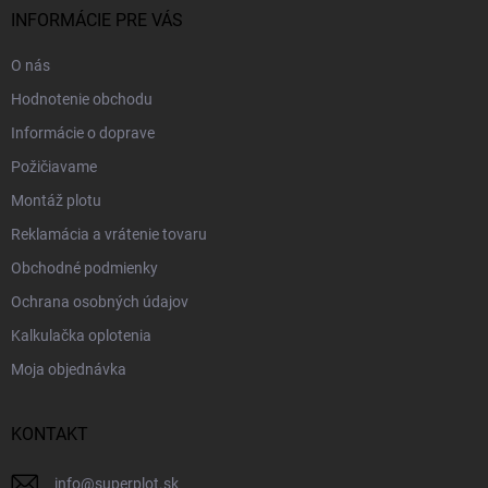
i
INFORMÁCIE PRE VÁS
e
O nás
Hodnotenie obchodu
Informácie o doprave
Požičiavame
Montáž plotu
Reklamácia a vrátenie tovaru
Obchodné podmienky
Ochrana osobných údajov
Kalkulačka oplotenia
Moja objednávka
KONTAKT
info
@
superplot.sk