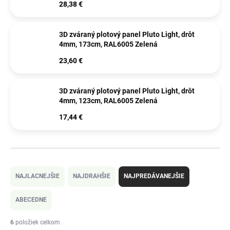
28,38 €
3D zváraný plotový panel Pluto Light, drôt
4mm, 173cm, RAL6005 Zelená
23,60 €
3D zváraný plotový panel Pluto Light, drôt
4mm, 123cm, RAL6005 Zelená
17,44 €
R
a
NAJLACNEJŠIE
NAJDRAHŠIE
NAJPREDÁVANEJŠIE
d
e
ABECEDNE
n
i
6
položiek celkom