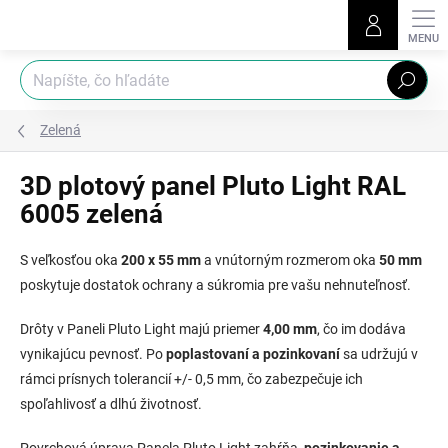
Prejsť
na
obsah
Hľadať
Zelená
3D plotový panel Pluto Light RAL
6005 zelená
S veľkosťou oka
200 x 55 mm
a vnútorným rozmerom oka
50 mm
poskytuje dostatok ochrany a súkromia pre vašu nehnuteľnosť.
Drôty v Paneli Pluto Light majú priemer
4,00 mm
, čo im dodáva
vynikajúcu pevnosť. Po
poplastovaní a pozinkovaní
sa udržujú v
rámci prísnych tolerancií +/- 0,5 mm, čo zabezpečuje ich
spoľahlivosť a dlhú životnosť.