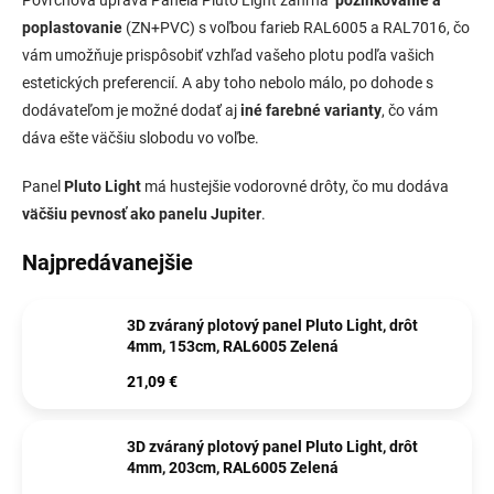
Povrchová úprava Panela Pluto Light zahŕňa
pozinkovanie a
poplastovanie
(ZN+PVC) s voľbou farieb RAL6005 a RAL7016, čo
vám umožňuje prispôsobiť vzhľad vašeho plotu podľa vašich
estetických preferencií. A aby toho nebolo málo, po dohode s
dodávateľom je možné dodať aj
iné farebné varianty
, čo vám
dáva ešte väčšiu slobodu vo voľbe.
Panel
Pluto Light
má hustejšie vodorovné drôty, čo mu dodáva
väčšiu pevnosť ako panelu Jupiter
.
Najpredávanejšie
3D zváraný plotový panel Pluto Light, drôt
4mm, 153cm, RAL6005 Zelená
21,09 €
3D zváraný plotový panel Pluto Light, drôt
4mm, 203cm, RAL6005 Zelená