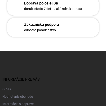
Doprava po celej SR
doručenie do 7 dní na akúkoľvek adresu
Zákaznícka podpora
odborné poradenstvo
Z
á
p
ä
t
i
INFORMÁCIE PRE VÁS
e
O nás
Hodnotenie obchodu
Informácie o doprave