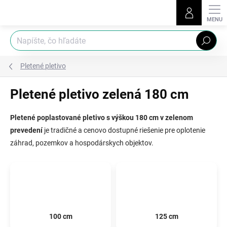
Prejsť
na
obsah
Hľadať
Pletené pletivo
Pletené pletivo zelená 180 cm
Pletené poplastované pletivo s výškou 180 cm v zelenom
prevedení
je tradičné a cenovo dostupné riešenie pre oplotenie
záhrad, pozemkov a hospodárskych objektov.
100 cm
125 cm