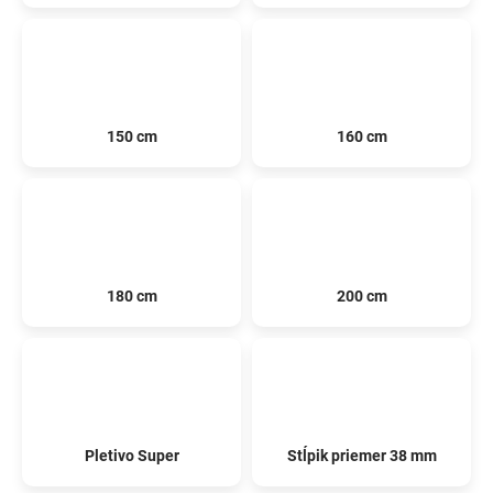
150 cm
160 cm
180 cm
200 cm
Pletivo Super
Stĺpik priemer 38 mm