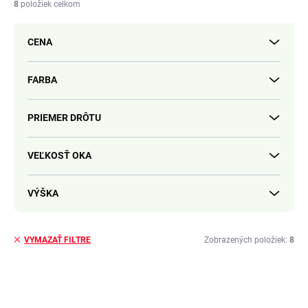
i
8
položiek celkom
e
p
CENA
r
o
d
FARBA
u
k
PRIEMER DRÔTU
t
o
v
VEĽKOSŤ OKA
VÝŠKA
Zobrazených položiek:
8
VYMAZAŤ FILTRE
V
ý
1735
p