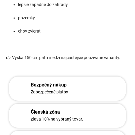
lepšie zapadne do záhrady
i
e
p
pozemky
r
v
chov zvierat
k
y
v
ý
p
👉 Výška 150 cm patrí medzi najčastejšie používané varianty.
i
s
u
Bezpečný nákup
Zabezpečené platby
Členská zóna
zľava 10% na vybraný tovar.