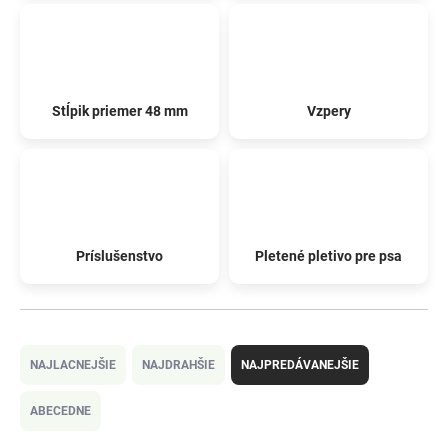
Stĺpik priemer 48 mm
Vzpery
Príslušenstvo
Pletené pletivo pre psa
R
a
NAJLACNEJŠIE
NAJDRAHŠIE
NAJPREDÁVANEJŠIE
d
e
ABECEDNE
n