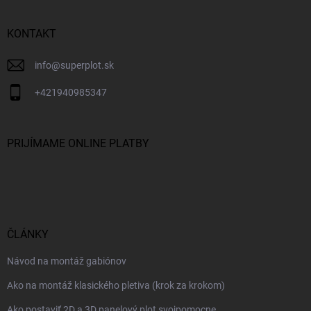
KONTAKT
info
@
superplot.sk
+421940985347
PRIJÍMAME ONLINE PLATBY
ČLÁNKY
Návod na montáž gabiónov
Ako na montáž klasického pletiva (krok za krokom)
Ako postaviť 2D a 3D panelový plot svojpomocne