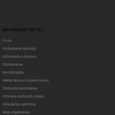
Z
á
p
ä
t
i
INFORMÁCIE PRE VÁS
e
O nás
Hodnotenie obchodu
Informácie o doprave
Požičiavame
Montáž plotu
Reklamácia a vrátenie tovaru
Obchodné podmienky
Ochrana osobných údajov
Kalkulačka oplotenia
Moja objednávka