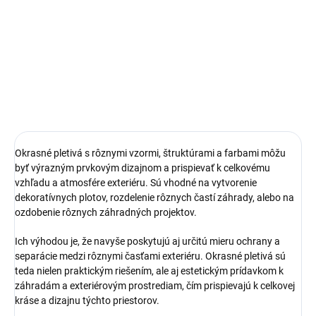
Stĺpiky FLÓRA sú okrúhleho
priemeru a slúžia na rôzne účely
Natáčané drôty sú určené na
v záhradnom a krajinnom
viazanie a prichytávanie plotov a
dizajne.
pletiva, na spájanie armatúr.
Okrasné pletivá s rôznymi vzormi, štruktúrami a farbami môžu
byť výrazným prvkovým dizajnom a prispievať k celkovému
vzhľadu a atmosfére exteriéru. Sú vhodné na vytvorenie
dekoratívnych plotov, rozdelenie rôznych častí záhrady, alebo na
ozdobenie rôznych záhradných projektov.
Ich výhodou je, že navyše poskytujú aj určitú mieru ochrany a
separácie medzi rôznymi časťami exteriéru. Okrasné pletivá sú
teda nielen praktickým riešením, ale aj estetickým prídavkom k
záhradám a exteriérovým prostrediam, čím prispievajú k celkovej
kráse a dizajnu týchto priestorov.