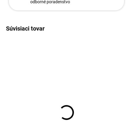
odborné poradenstvo
Súvisiaci tovar
221/100
392
Stĺpik Flóra priemer
Drôt viazací
20mm zelený
1,00/1,40mm RAL6005
Zelený, 50m
3,05 €
od
1,93 €
Detail
Do košíka