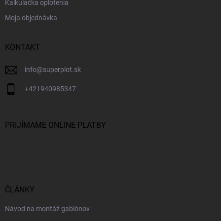
Kalkulačka oplotenia
Moja objednávka
KONTAKT
info
@
superplot.sk
+421940985347
PRIJÍMAME ONLINE PLATBY
ČLÁNKY
Návod na montáž gabiónov