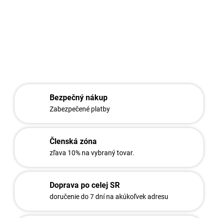
zákazníka a potreby využitia
DETAILNÉ INFORMÁCIE
OPÝTAŤ SA
STRÁŽIŤ
Bezpečný nákup
Zabezpečené platby
Členská zóna
zľava 10% na vybraný tovar.
Doprava po celej SR
doručenie do 7 dní na akúkoľvek adresu