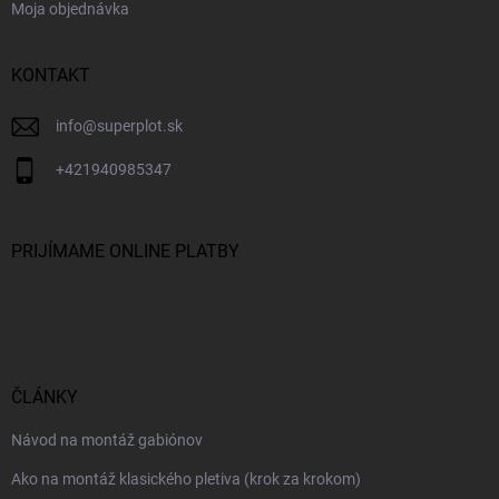
Moja objednávka
KONTAKT
info
@
superplot.sk
+421940985347
PRIJÍMAME ONLINE PLATBY
ČLÁNKY
Návod na montáž gabiónov
Ako na montáž klasického pletiva (krok za krokom)