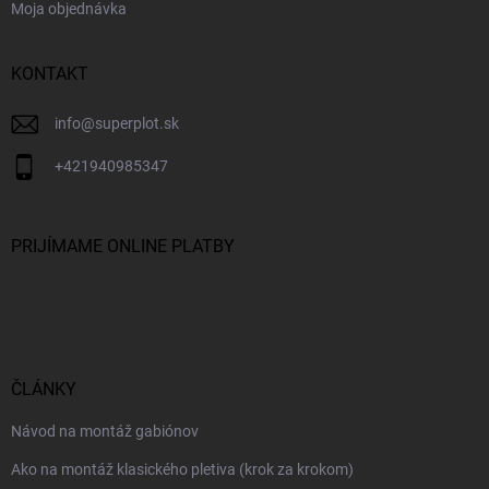
Moja objednávka
KONTAKT
info
@
superplot.sk
+421940985347
PRIJÍMAME ONLINE PLATBY
ČLÁNKY
Návod na montáž gabiónov
Ako na montáž klasického pletiva (krok za krokom)