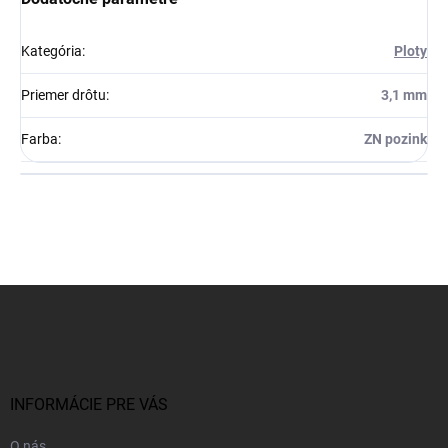
Kategória
:
Ploty
Priemer drôtu
:
3,1 mm
Farba
:
ZN pozink
Z
á
p
ä
t
i
INFORMÁCIE PRE VÁS
e
O nás