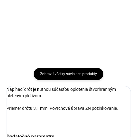
napnutie napínacieho drôtu.
Opasok sa používa na prichytenie
napináku ku okrúhlemu
stĺpikupoužitie na okrúhly stĺpik s
priemerom 38 mm
Zobraziť všetky súvisiace produkty
Napínací drôt je nutnou súčasťou oplotenia štvorhranným
pleteným pletivom.
Priemer drôtu 3,1 mm. Povrchová úprava ZN pozinkovanie.
Dodatočné parametre