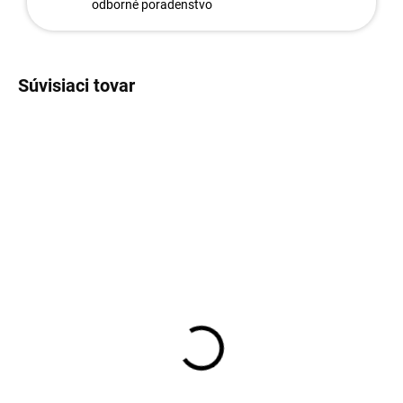
odborné poradenstvo
Súvisiaci tovar
326
344
Napinák ZN Pozink
Opasok 38mm / na prich.
napináku / NEREZ
0,52 €
0,73 €
Do košíka
Do košíka
Napinák slúži na optimálne