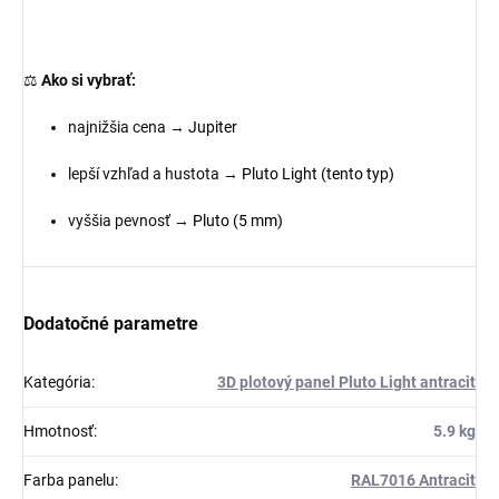
⚖️
Ako si vybrať:
najnižšia cena →
Jupiter
lepší vzhľad a hustota →
Pluto Light (tento typ)
vyššia pevnosť →
Pluto (5 mm)
Dodatočné parametre
Kategória
:
3D plotový panel Pluto Light antracit
Hmotnosť
:
5.9 kg
Farba panelu
:
RAL7016 Antracit