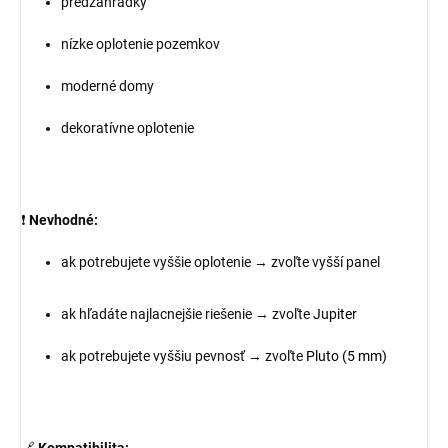
predzáhradky
nízke oplotenie pozemkov
moderné domy
dekoratívne oplotenie
❗
Nevhodné:
ak potrebujete vyššie oplotenie → zvoľte vyšší panel
ak hľadáte najlacnejšie riešenie → zvoľte
Jupiter
ak potrebujete vyššiu pevnosť → zvoľte
Pluto (5 mm)
🔗
Kompatibilita: