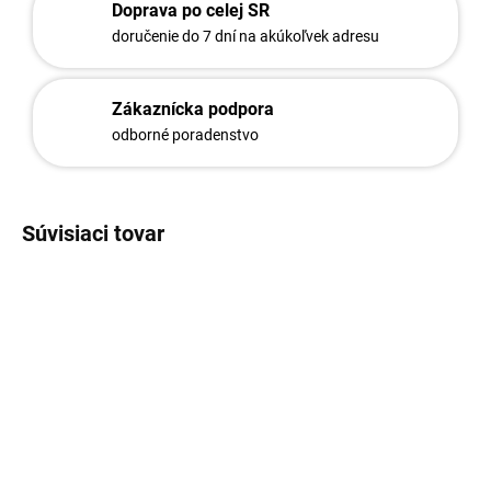
Doprava po celej SR
doručenie do 7 dní na akúkoľvek adresu
Zákaznícka podpora
odborné poradenstvo
Súvisiaci tovar
215/160
194/110
Stĺpik Galaxia 60x40 bez
Stĺpik Galaxia 60x40 s