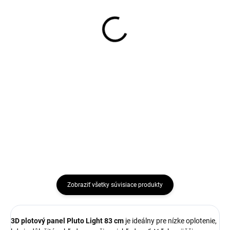
pätky RAL7016 Antracit
pätkou RAL7016 Antracit
8,14 €
14,39 €
od
od
Detail
Detail
Stĺpiky GALAXIA predstavujú
Stĺpiky GALAXIA predstavujú
spoľahlivý a estetický prvok pre
spoľahlivý a estetický prvok pre
vašu plotovú konštrukciu. Sú k
vašu plotovú konštrukciu. Sú k
dispozícii v dvoch hlavných
dispozícii v dvoch hlavných
variantoch - GALAXIA ZN + PVC
variantoch - GALAXIA ZN + PVC
(zinkovanie a...
(zinkovanie a...
Zobraziť všetky súvisiace produkty
3D plotový panel Pluto Light 83 cm
je ideálny pre nízke oplotenie,