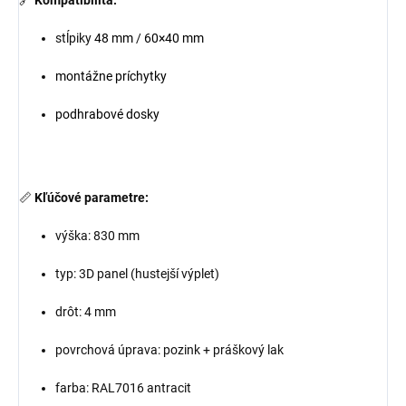
stĺpiky
48 mm
/
60×40 mm
montážne príchytky
podhrabové dosky
📏
Kľúčové parametre:
výška: 830 mm
typ: 3D panel (hustejší výplet)
drôt: 4 mm
povrchová úprava: pozink + práškový lak
farba: RAL7016 antracit