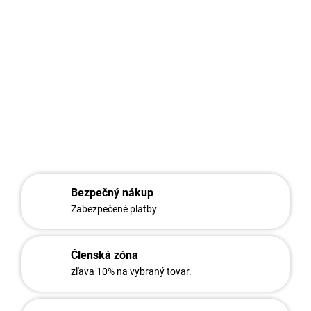
3D plotový panel Pluto Light 83 cm v antracitovej farbe RAL7016
je cenovo dostupné riešenie s hustejším výpletom pre moderný
vzhľad aj pri nízkom oplotení. Vďaka drôtu 4 mm pôsobí
kompaktnejšie než základné 3D panely.
DETAILNÉ INFORMÁCIE
OPÝTAŤ SA
STRÁŽIŤ
Bezpečný nákup
Zabezpečené platby
Členská zóna
zľava 10% na vybraný tovar.