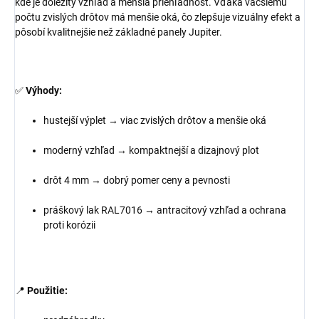
kde je dôležitý vzhľad a menšia priehľadnosť. Vďaka väčšiemu
počtu zvislých drôtov má menšie oká, čo zlepšuje vizuálny efekt a
pôsobí kvalitnejšie než základné panely Jupiter.
✅
Výhody:
hustejší výplet → viac zvislých drôtov a menšie oká
moderný vzhľad → kompaktnejší a dizajnový plot
drôt 4 mm → dobrý pomer ceny a pevnosti
práškový lak RAL7016 → antracitový vzhľad a ochrana
proti korózii
📍
Použitie: