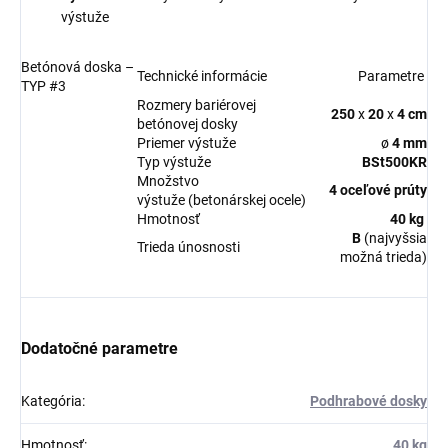
výstuže
Betónová doska –
Technické informácie
Parametre
TYP #3
Rozmery bariérovej
250
x
20
x
4 cm
betónovej dosky
Priemer výstuže
ø
4 mm
Typ výstuže
BSt500KR
Množstvo
4 oceľové prúty
výstuže (betonárskej ocele)
Hmotnosť
40 kg
B
(najvyšsia
Trieda únosnosti
možná trieda)
Dodatočné parametre
Kategória
:
Podhrabové dosky
Hmotnosť
:
40 kg