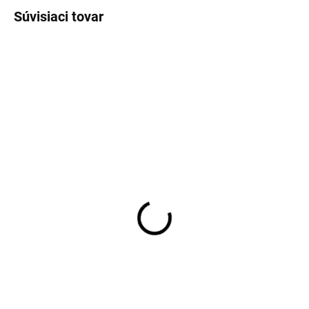
Súvisiaci tovar
1108
212/160
Držiak podhrabovej
Stĺpik Galaxia 60x40 bez
dosky / U/200/40 / oblý /
pätky RAL6005 Zelená
HNZ Hrubý nános zinku
8,14 €
od
2,58 €
Detail
Do košíka
Stĺpiky GALAXIA predstavujú
spoľahlivý a estetický prvok pre
Držiaky podhrabových dosiek:
vašu plotovú konštrukciu. Sú k
vyrobené z ocele s povrchovou
dispozícii v dvoch hlavných
úpravou (HNZ, ZN+PVC,