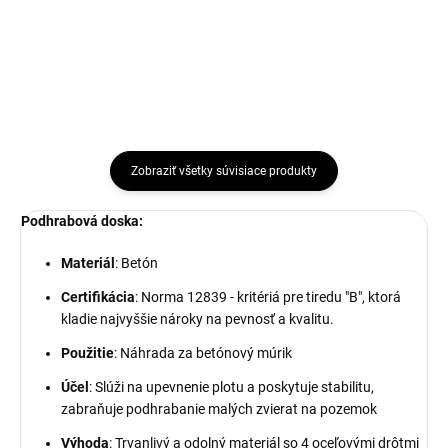
variantoch - GALAXIA ZN + PVC
RAL6005, RAL7016), na stĺpik sa
(zinkovanie a...
pripevnia samoreznými
skrutkami vhodné na okrúhle
stĺpika...
Zobraziť všetky súvisiace produkty
Podhrabová doska:
Materiál
: Betón
Certifikácia
: Norma 12839 - kritériá pre tiredu "B", ktorá
kladie najvyššie nároky na pevnosť a kvalitu.
Použitie
: Náhrada za betónový múrik
Účel
: Slúži na upevnenie plotu a poskytuje stabilitu,
zabraňuje podhrabanie malých zvierat na pozemok
Výhoda
: Trvanlivý a odolný materiál so 4 oceľovými drôtmi