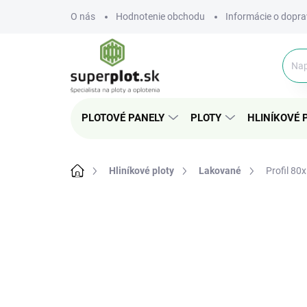
Prejsť
O nás
Hodnotenie obchodu
Informácie o dopra
na
obsah
PLOTOVÉ PANELY
PLOTY
HLINÍKOVÉ 
Domov
Hliníkové ploty
Lakované
Profil 8
Neohodnotené
Podrobnosti hodnote