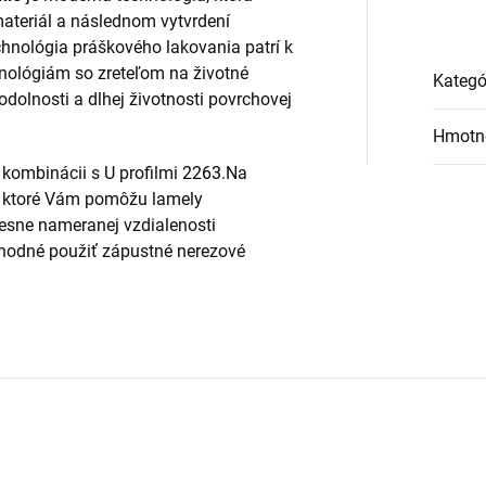
materiál a následnom vytvrdení
chnológia práškového lakovania patrí k
nológiám so zreteľom na životné
Kategó
 odolnosti a dlhej životnosti povrchovej
Hmotn
kombinácii s U profilmi
2263
.Na
y, ktoré Vám pomôžu lamely
sne nameranej vzdialenosti
 vhodné použiť zápustné nerezové