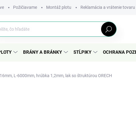
ve
Požičiavame
Montáž plotu
Reklamácia a vrátenie tovaru
Hľadať
PLOTY
BRÁNY A BRÁNKY
STĹPIKY
OCHRANA POZ
0x16mm, L-6000mm, hrúbka 1,2mm, lak so štruktúrou ORECH
nia
58,58 €
/ ks
Jednotková
cena:
−
+