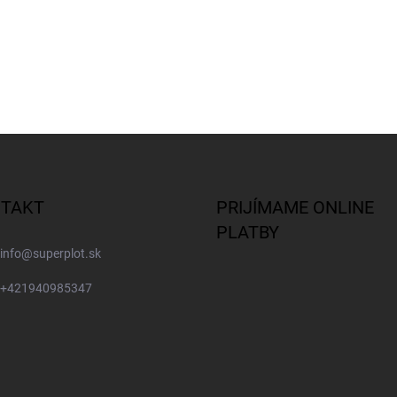
TAKT
PRIJÍMAME ONLINE
PLATBY
info
@
superplot.sk
+421940985347