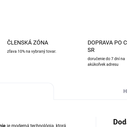
DETAILNÉ INFORMÁCIE
ČLENSKÁ ZÓNA
DOPRAVA PO C
SR
zľava 10% na vybraný tovar.
doručenie do 7 dní na
akúkoľvek adresu
H
Dod
nie
je moderná technológia, ktorá