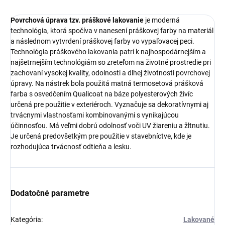
Povrchová úprava tzv. práškové lakovanie
je moderná
technológia, ktorá spočíva v nanesení práškovej farby na materiál
a následnom vytvrdení práškovej farby vo vypaľovacej peci.
Technológia práškového lakovania patrí k najhospodárnejším a
najšetrnejším technológiám so zreteľom na životné prostredie pri
zachovaní vysokej kvality, odolnosti a dlhej životnosti povrchovej
úpravy. Na nástrek bola použitá matná termosetová prášková
farba s osvedčením Qualicoat na báze polyesterových živíc
určená pre použitie v exteriéroch. Vyznačuje sa dekoratívnymi aj
trvácnymi vlastnosťami kombinovanými s vynikajúcou
účinnosťou. Má veľmi dobrú odolnosť voči UV žiareniu a žltnutiu.
Je určená predovšetkým pre použitie v stavebníctve, kde je
rozhodujúca trvácnosť odtieňa a lesku.
Dodatočné parametre
Kategória
:
Lakované