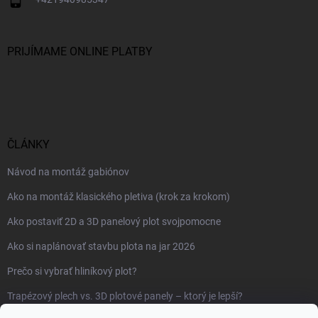
PRIJÍMAME ONLINE PLATBY
ČLÁNKY
Návod na montáž gabiónov
Ako na montáž klasického pletiva (krok za krokom)
Ako postaviť 2D a 3D panelový plot svojpomocne
Ako si naplánovať stavbu plota na jar 2026
Prečo si vybrať hliníkový plot?
Trapézový plech vs. 3D plotové panely – ktorý je lepší?