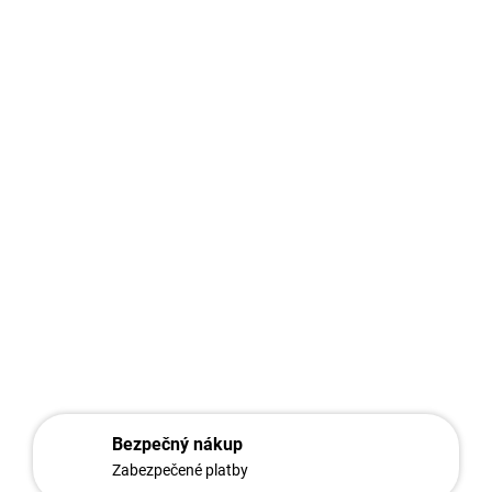
Hliníkové lamely
sa vyznačujú mimoriadne nízkou hmotnosťou, výnimočnou
odolnosťou materiálu voči koróziám či vplyvu počasia a
dlhou životnosťou.
Montáž našich lamiel výplne uľahčujú jednoduché U a UT profily
s výrazne naznačenými vodiacimi čiarami, ktoré spoľahlivo
zabezpečia požadované umiestnenie lamiel do poľa výplne. Vďaka
nim si budete môcť namerať presné miesta úchytu skrutkami. Pre
dokonalý spoj a odolnosť voči korózii odporúčame použiť
nerezové samorezné skrutky.
DETAILNÉ INFORMÁCIE
OPÝTAŤ SA
STRÁŽIŤ
Bezpečný nákup
Zabezpečené platby