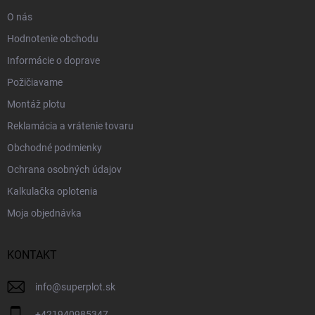
e
O nás
Hodnotenie obchodu
Informácie o doprave
Požičiavame
Montáž plotu
Reklamácia a vrátenie tovaru
Obchodné podmienky
Ochrana osobných údajov
Kalkulačka oplotenia
Moja objednávka
KONTAKT
info
@
superplot.sk
+421940985347