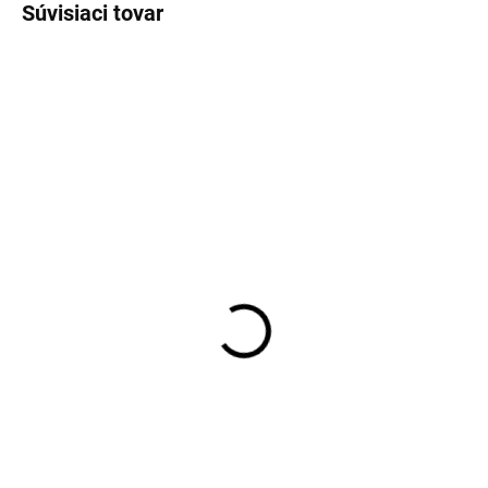
Súvisiaci tovar
TIP
371/105
344
Napínacia tyč RAL6005
Opasok 38mm / na prich.
Zelená
napináku / NEREZ
2,68 €
0,73 €
od
Detail
Do košíka
Napínacie tyče, skrutka s okom
Opasok sa používa na prichytenie
napínacia tyč sa umiestňuje na
napináku ku okrúhlemu
začiatok, resp. na koniec pletiva
stĺpikupoužitie na okrúhly stĺpik s
pri stĺpik uľahčuje montáž pletiva
priemerom 38 mm