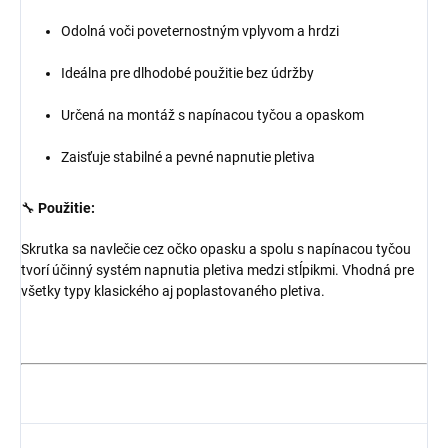
Odolná voči poveternostným vplyvom a hrdzi
Ideálna pre dlhodobé použitie bez údržby
Určená na montáž s napínacou tyčou a opaskom
Zaisťuje stabilné a pevné napnutie pletiva
🔧
Použitie:
Skrutka sa navlečie cez očko opasku a spolu s napínacou tyčou
tvorí účinný systém napnutia pletiva medzi stĺpikmi. Vhodná pre
všetky typy klasického aj poplastovaného pletiva.