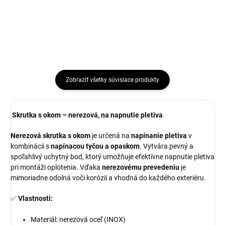
a napnutie pletiva k...
Zobraziť všetky súvisiace produkty
Skrutka s okom –
nerezová
, na napnutie pletiva
Nerezová skrutka s okom
je určená na
napínanie pletiva
v
kombinácii s
napínacou tyčou a opaskom
. Vytvára pevný a
spoľahlivý uchytný bod, ktorý umožňuje efektívne napnutie pletiva
pri montáži oplotenia. Vďaka
nerezovému prevedeniu
je
mimoriadne odolná voči korózii a vhodná do každého exteriéru.
✅
Vlastnosti:
Materiál: nerezová oceľ (INOX)