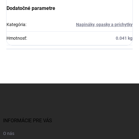
Dodatočné parametre
Kategória
:
Napináky, opasky a príchytky
Hmotnosť
:
0.041 kg
Z
á
p
ä
t
i
INFORMÁCIE PRE VÁS
e
O nás