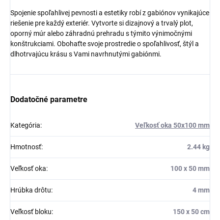
Spojenie spoľahlivej pevnosti a estetiky robí z gabiónov vynikajúce
riešenie pre každý exteriér. Vytvorte si dizajnový a trvalý plot,
oporný múr alebo záhradnú prehradu s týmito výnimočnými
konštrukciami. Obohaťte svoje prostredie o spoľahlivosť, štýl a
dlhotrvajúcu krásu s Vami navrhnutými gabiónmi.
Dodatočné parametre
Kategória
:
Veľkosť oka 50x100 mm
Hmotnosť
:
2.44 kg
Veľkosť oka
:
100 x 50 mm
Hrúbka drôtu
:
4 mm
Veľkosť bloku
:
150 x 50 cm