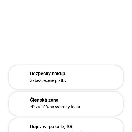
ich robí ideálnym riešením pre dizajnový exteriérový plot rodinných
domov, komerčných budov alebo záhrad. Sú viac ako len
konštrukčným prvkom - sú estetickým prvkom vytvárajúcim
atmosféru a štýl.
DETAILNÉ INFORMÁCIE
OPÝTAŤ SA
STRÁŽIŤ
Bezpečný nákup
Zabezpečené platby
Členská zóna
zľava 10% na vybraný tovar.
Doprava po celej SR