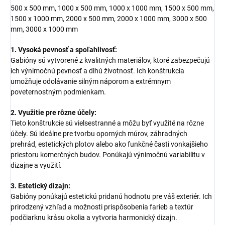
500 x 500 mm, 1000 x 500 mm, 1000 x 1000 mm, 1500 x 500 mm,
1500 x 1000 mm, 2000 x 500 mm, 2000 x 1000 mm, 3000 x 500
mm, 3000 x 1000 mm
1. Vysoká pevnosť a spoľahlivosť:
Gabióny sú vytvorené z kvalitných materiálov, ktoré zabezpečujú
ich výnimočnú pevnosť a dlhú životnosť. Ich konštrukcia
umožňuje odolávanie silným náporom a extrémnym
poveternostným podmienkam.
2. Využitie pre rôzne účely:
Tieto konštrukcie sú vielsestranné a môžu byť využité na rôzne
účely. Sú ideálne pre tvorbu oporných múrov, záhradných
prehrád, estetických plotov alebo ako funkčné časti vonkajšieho
priestoru komerčných budov. Ponúkajú výnimočnú variabilitu v
dizajne a využití.
3. Estetický dizajn:
Gabióny ponúkajú estetickú pridanú hodnotu pre váš exteriér. Ich
prirodzený vzhľad a možnosti prispôsobenia farieb a textúr
podčiarknu krásu okolia a vytvoria harmonický dizajn.