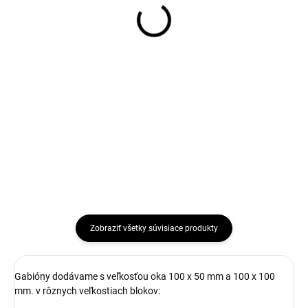
0,48 €
0,30 €
Do košíka
Do košíka
Dištančné tiahla Na
Dištančné tiahla Na
zabezpečenie tvarovej stability
zabezpečenie tvarovej stability
jednotlivých gabionov sa
jednotlivých gabionov sa
používajú dištančné tiahlá.
používajú dištančné tiahlá.
povrchová úprava: ZN+AL
povrchová úprava: ZN+AL
(95+5%) priemer drôtu: 3,90 mm
(95+5%) priemer drôtu: 3,90 mm
dĺžka...
dĺžka...
Zobraziť všetky súvisiace produkty
Gabióny dodávame s veľkosťou oka 100 x 50 mm a 100 x 100
mm. v rôznych veľkostiach blokov: