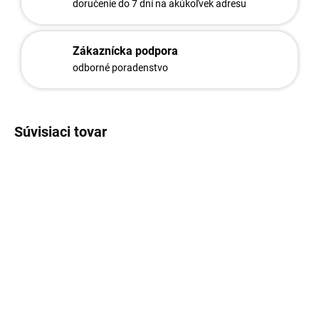
doručenie do 7 dní na akúkoľvek adresu
Zákaznícka podpora
odborné poradenstvo
Súvisiaci tovar
1498
1495
Dištančné tiahlo 3,90mm
Dištančné tiahlo 3,90mm
x 100cm / ZN+AL
x 50cm / ZN+AL