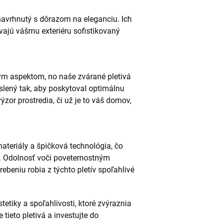
 navrhnutý s dôrazom na eleganciu. Ich
vajú vášmu exteriéru sofistikovaný
itým aspektom, no naše zvárané pletivá
myslený tak, aby poskytoval optimálnu
zor prostredia, či už je to váš domov,
materiály a špičková technológia, čo
v. Odolnosť voči poveternostným
beniu robia z týchto pletív spoľahlivé
tetiky a spoľahlivosti, ktoré zvýraznia
tieto pletivá a investujte do