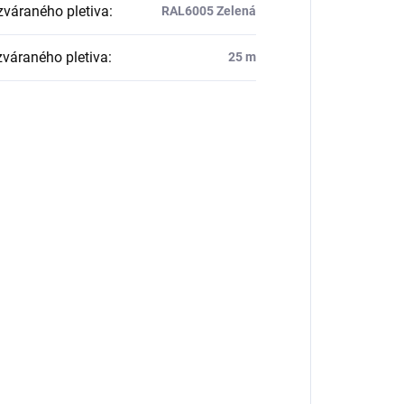
zváraného pletiva
:
RAL6005 Zelená
zváraného pletiva
:
25 m