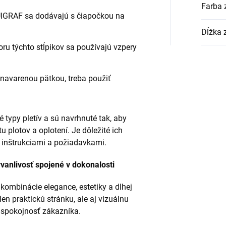
Farba 
IGRAF sa dodávajú s čiapočkou na
Dĺžka 
u týchto stĺpikov sa používajú vzpery
navarenou pätkou, treba použiť
é typy pletív a sú navrhnuté tak, aby
u plotov a oplotení. Je dôležité ich
 inštrukciami a požiadavkami.
rvanlivosť spojené v dokonalosti
kombinácie elegance, estetiky a dlhej
en praktickú stránku, ale aj vizuálnu
 spokojnosť zákazníka.