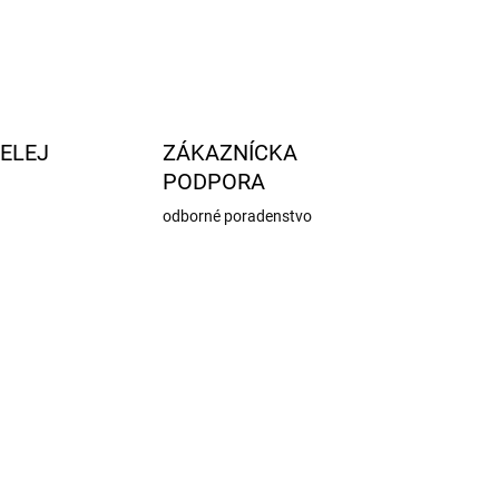
STRÁŽIŤ
OPÝTAŤ SA
ELEJ
ZÁKAZNÍCKA
PODPORA
odborné poradenstvo
317
1057