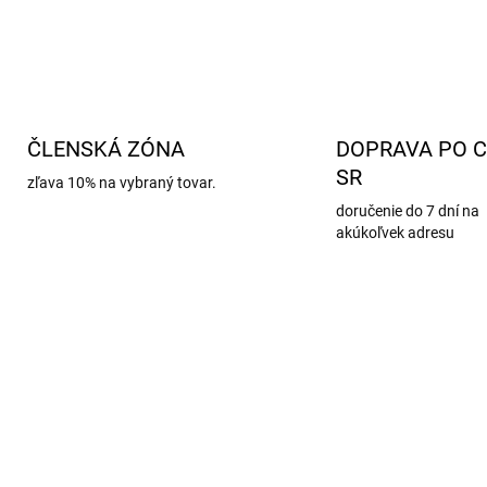
ČLENSKÁ ZÓNA
DOPRAVA PO C
SR
zľava 10% na vybraný tovar.
doručenie do 7 dní na
akúkoľvek adresu
314