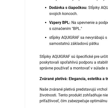
Dodávka s čiapočkou:
Stĺpiky AQU
svojich koncoch.
Vzpery BPL:
Na upevnenie a podpor
s označením "BPL."
stĺpiky AQUIGRAF sa nevyrábajú s 
samostatnú základovú pätku
Stĺpiky AQUIGRAF sú špecifické pre určit
poskytovali spoľahlivú podporu a stabilit
správne používať a montovať v súlade s
Zvárané pletivá: Elegancia, estetika a t
Naše zvárané pletivá predstavujú vrchol 
životnosti. Tento produkt zohľadňuje niel
príťažlivosť, čím zabezpečuje optimálnu