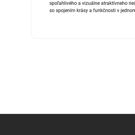
spoľahlivého a vizuálne atraktívneho rie
so spojením krásy a funkčnosti v jedno
Z
á
p