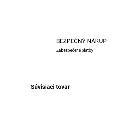
BEZPEČNÝ NÁKUP
Zabezpečené platby
Súvisiaci tovar
185/150