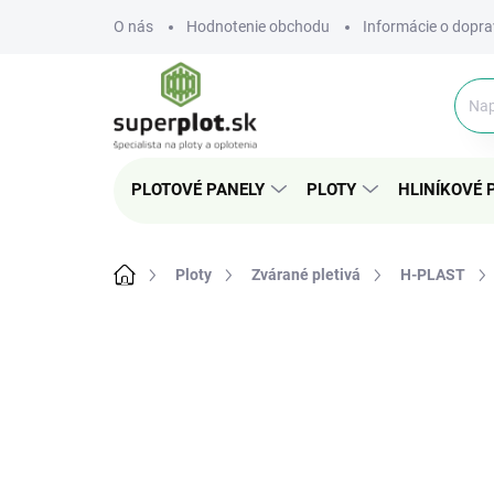
Prejsť
O nás
Hodnotenie obchodu
Informácie o dopra
na
obsah
PLOTOVÉ PANELY
PLOTY
HLINÍKOVÉ 
Domov
Ploty
Zvárané pletivá
H-PLAST
Neohodnotené
Podrobnosti hodnote
TIP