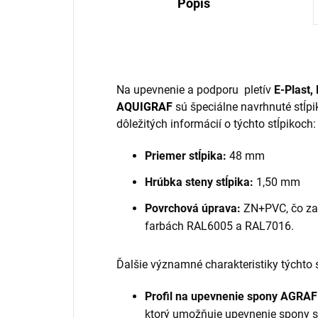
Popis
Na upevnenie a podporu pletív
E-Plast,
AQUIGRAF
sú špeciálne navrhnuté stĺpik
dôležitých informácií o týchto stĺpikoch:
Priemer stĺpika:
48 mm
Hrúbka steny stĺpika:
1,50 mm
Povrchová úprava:
ZN+PVC, čo zah
farbách RAL6005 a RAL7016.
Ďalšie významné charakteristiky týchto 
Profil na upevnenie spony AGRAF
ktorý umožňuje upevnenie spony 