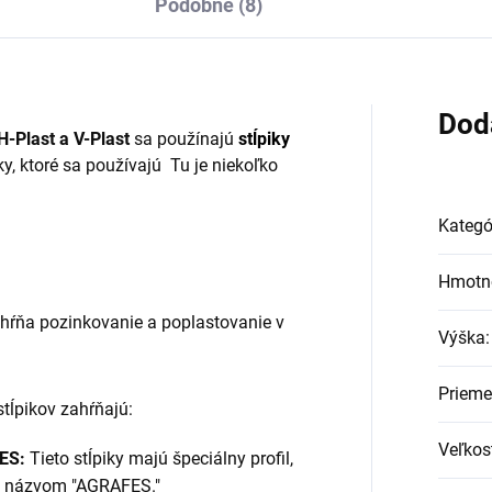
Podobné (8)
Dod
 H-Plast a V-Plast
sa použínajú
stĺpiky
y, ktoré sa používajú Tu je niekoľko
Kategó
Hmotn
ŕňa pozinkovanie a poplastovanie v
Výška
:
Prieme
stĺpikov zahŕňajú:
Veľkos
ES:
Tieto stĺpiky majú špeciálny profil,
s názvom "AGRAFES."