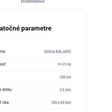
Hodnotenie
atočné parametre
ria
:
Zelená RAL 6005
osť
:
34.25 kg
180 cm
r drôtu
:
2,5 mm
ť oka
:
100 x 50 mm