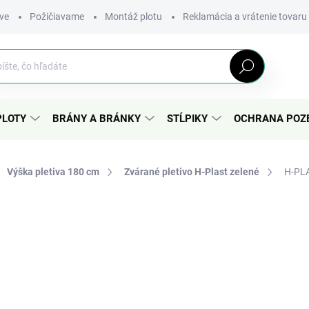
ve
Požičiavame
Montáž plotu
Reklamácia a vrátenie tovaru
Hľadať
PLOTY
BRÁNY A BRÁNKY
STĹPIKY
OCHRANA POZ
Výška pletiva 180 cm
Zvárané pletivo H-Plast zelené
H-PLA
nia
110,55 €
/ ks
Jednotková
cena:
−
+