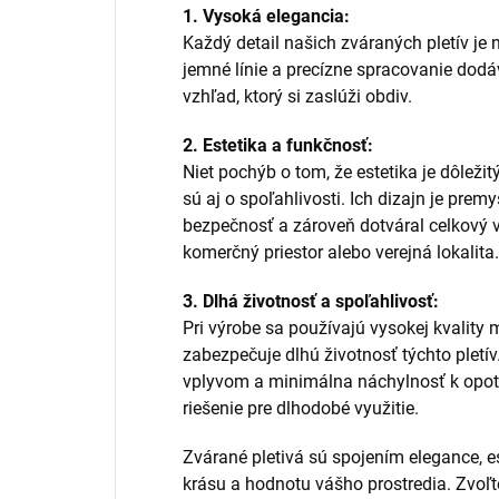
1. Vysoká elegancia:
Každý detail našich zváraných pletív je
jemné línie a precízne spracovanie dodá
vzhľad, ktorý si zaslúži obdiv.
2. Estetika a funkčnosť:
Niet pochýb o tom, že estetika je dôlež
sú aj o spoľahlivosti. Ich dizajn je pre
bezpečnosť a zároveň dotváral celkový vý
komerčný priestor alebo verejná lokalita.
3. Dlhá životnosť a spoľahlivosť:
Pri výrobe sa používajú vysokej kvality 
zabezpečuje dlhú životnosť týchto pletí
vplyvom a minimálna náchylnosť k opotre
riešenie pre dlhodobé využitie.
Zvárané pletivá sú spojením elegance, es
krásu a hodnotu vášho prostredia. Zvoľte 