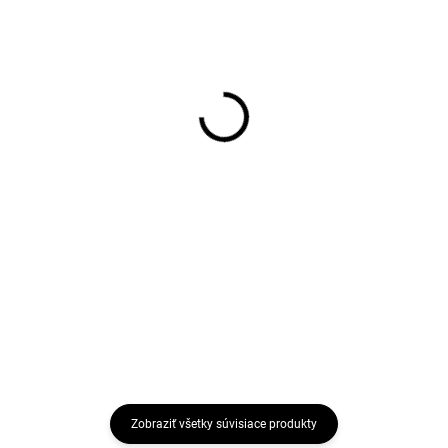
Drôt ostnatý 2,0/1,8 ZN
Drôt ostnatý žiletkový ZN
Pozink, 250m
pozink, priemer balenia
450 mm / 8 m
48,85 €
26,11 €
Do košíka
Do košíka
Ostnatý drôt -
štandardný:Ostnatý drôt tohoto
Ostnatý drôt - žiletkový Jeho
typu pozostáva z dvoch
konštrukcia s mimoriadne
spletených drôtov, medzi ktoré sú
ostrými hranatými ostňami ho
každých 100 mm vpletané dva
predurčuje spĺňať jedinú funkciu
priečne drôty, ktoré tvoria ostne.
– ochranu.
Tento druh...
Zobraziť všetky súvisiace produkty