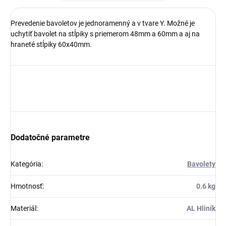
Prevedenie bavoletov je jednoramenný a v tvare Y. Možné je
uchytiť bavolet na stĺpiky s priemerom 48mm a 60mm a aj na
hraneté stĺpiky 60x40mm.
Dodatočné parametre
Kategória
:
Bavolety
Hmotnosť
:
0.6 kg
Materiál
:
AL Hliník