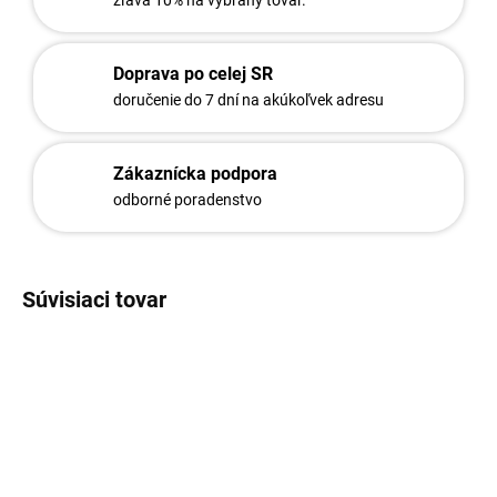
zľava 10% na vybraný tovar.
Doprava po celej SR
doručenie do 7 dní na akúkoľvek adresu
Zákaznícka podpora
odborné poradenstvo
Súvisiaci tovar
566
554