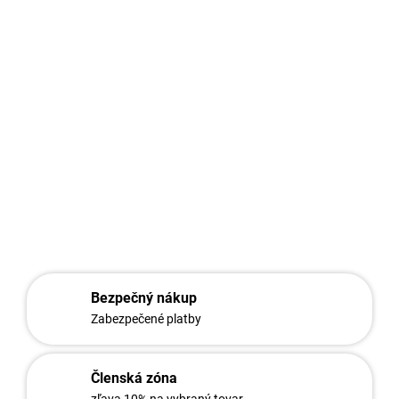
Bavolety slúžia na predĺženie stĺpikov. Zabezpečujú vyššiu
ochranu objektov, tým, že sa na tieto predĺžené ramená
umiestňuje ostnatý drôt. Predĺženie ramien môže byť
v smere pod stupnom 45
v tvare pismena V (Y).
Na ramená bavoletov sa umiestnuje ostnatý drôt.
DETAILNÉ INFORMÁCIE
OPÝTAŤ SA
STRÁŽIŤ
Bezpečný nákup
Zabezpečené platby
Členská zóna