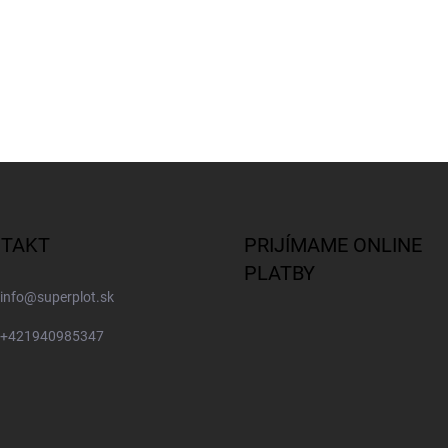
TAKT
PRIJÍMAME ONLINE
PLATBY
info
@
superplot.sk
+421940985347