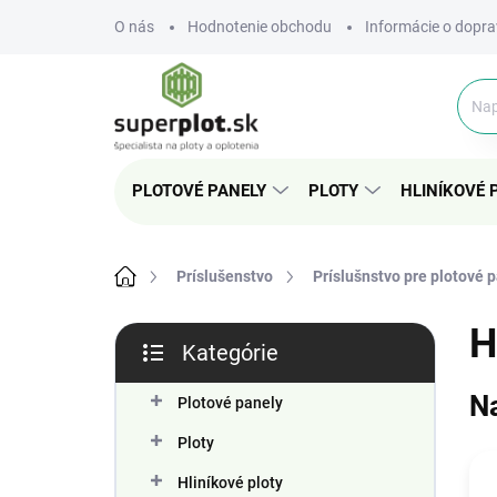
Prejsť
O nás
Hodnotenie obchodu
Informácie o dopra
na
obsah
PLOTOVÉ PANELY
PLOTY
HLINÍKOVÉ 
Domov
Príslušenstvo
Príslušnstvo pre plotové 
B
H
Kategórie
o
Preskočiť
č
kategórie
N
n
Plotové panely
ý
Ploty
p
a
Hliníkové ploty