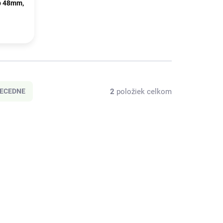
p 48mm,
2
položiek celkom
ECEDNE
2/4 M