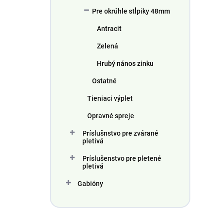
o
k
Pre okrúhle stĺpiky 48mm
v
t
o
Antracit
v
Zelená
Hrubý nános zinku
Ostatné
Tieniaci výplet
Opravné spreje
Príslušnstvo pre zvárané
pletivá
Príslušenstvo pre pletené
pletivá
Gabióny