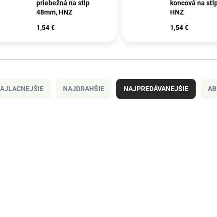
priebežná na stĺp
koncová na stĺ
48mm, HNZ
HNZ
1,54 €
1,54 €
AJLACNEJŠIE
NAJDRAHŠIE
NAJPREDÁVANEJŠIE
AB
275/4 M
27