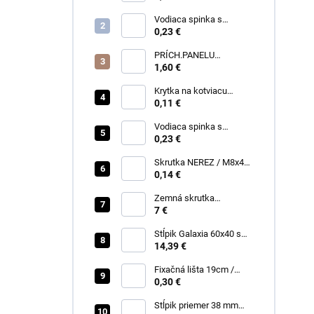
Vodiaca spinka s
klinčekom na napínací
0,23 €
drôt / zelená /
PRÍCH.PANELU
priebežná na stĺp
1,60 €
60x40mm, RAL 7016
Antracit
Krytka na kotviacu
skrutku M10, PVC Čierna
0,11 €
Vodiaca spinka s
klinčekom na napínací
0,23 €
drôt / čierna /
Skrutka NEREZ / M8x40
- na zemnú skrutku
0,14 €
Zemná skrutka
60x1,70x550 - bez
7 €
skrutiek
Stĺpik Galaxia 60x40 s
pätkou RAL7016 Antracit
14,39 €
Fixačná lišta 19cm /
RAL7016 Antracit
0,30 €
Stĺpik priemer 38 mm