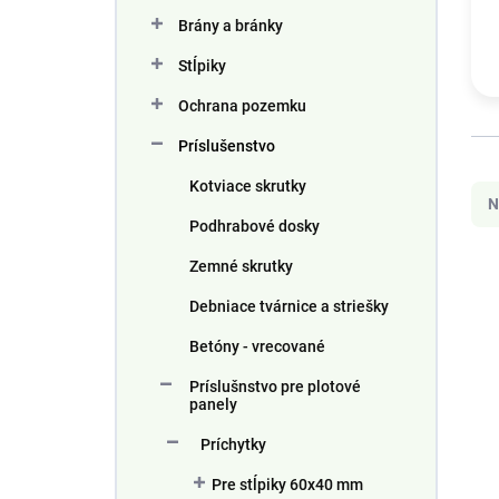
n
Brány a bránky
e
l
Stĺpiky
Ochrana pozemku
Príslušenstvo
R
Kotviace skrutky
a
N
d
Podhrabové dosky
e
n
Zemné skrutky
V
i
ý
Debniace tvárnice a striešky
e
p
p
i
Betóny - vrecované
r
s
Príslušnstvo pre plotové
o
p
panely
d
r
u
o
Príchytky
k
d
Pre stĺpiky 60x40 mm
t
u