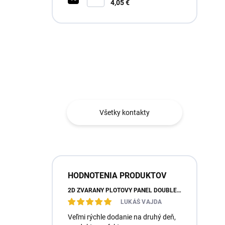
RAL6005 Zelená
4,05 €
Máte otázku?
Obráťte sa na nás.
Všetky kontakty
HODNOTENIA PRODUKTOV
2D ZVÁRANÝ PLOTOVÝ PANEL DOUBLE SUPER, 143CM, RAL7016 ANTRACIT, 6/5/6
LUKÁŠ VAJDA
Veľmi rýchle dodanie na druhý deň,