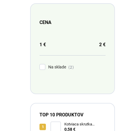
CENA
1
€
2
€
Na sklade
2
TOP 10 PRODUKTOV
Kotviaca skrutka
M10x120 Pozinkovaná
0,58 €