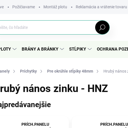
ve
Požičiavame
Montáž plotu
Reklamácia a vrátenie tovaru
Hľadať
PLOTY
BRÁNY A BRÁNKY
STĹPIKY
OCHRANA POZ
panely
Príchytky
Pre okrúhle stĺpiky 48mm
Hrubý nános 
rubý nános zinku - HNZ
ajpredávanejšie
PRÍCH.PANELU
PRÍCH.PANELU