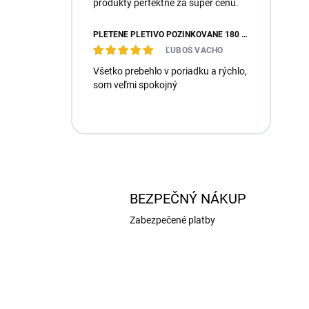
produkty perfektne za super cenu.
PLETENÉ PLETIVO POZINKOVANÉ 180 CM, DRÔT 2,0 MM, ZN, OKO 60 MM, 15M
ĽUBOŠ VACHO
Všetko prebehlo v poriadku a rýchlo,
som veľmi spokojný
BEZPEČNÝ NÁKUP
Zabezpečené platby