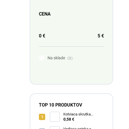
CENA
0
€
5
€
N
Na sklade
0
TOP 10 PRODUKTOV
Kotviaca skrutka
M10x120 Pozinkovaná
0,58 €
Vodiaca spinka s