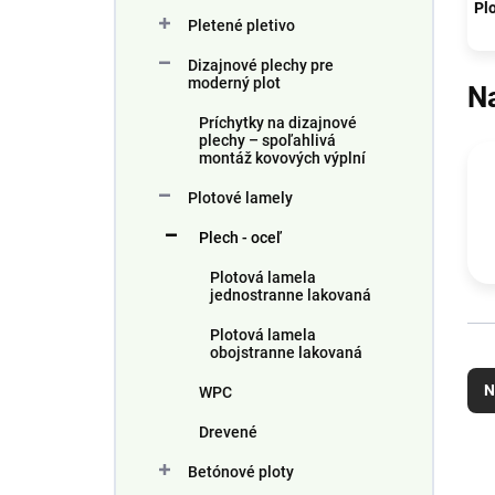
n
Pl
Pletené pletivo
e
l
Dizajnové plechy pre
moderný plot
N
Príchytky na dizajnové
plechy – spoľahlivá
montáž kovových výplní
Plotové lamely
Plech - oceľ
Plotová lamela
jednostranne lakovaná
Plotová lamela
obojstranne lakovaná
R
a
N
WPC
d
e
Drevené
n
V
Betónové ploty
i
ý
N