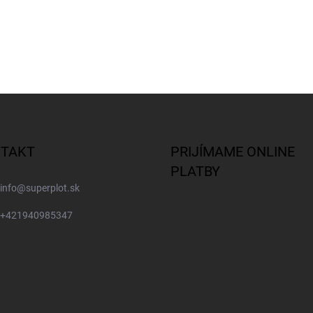
TAKT
PRIJÍMAME ONLINE
PLATBY
info
@
superplot.sk
+421940985347