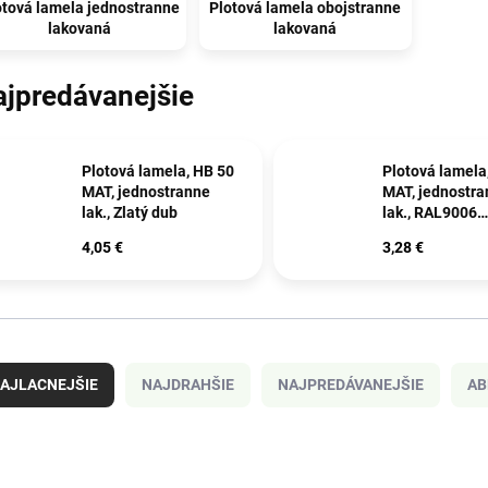
otová lamela jednostranne
Plotová lamela obojstranne
lakovaná
lakovaná
ajpredávanejšie
Plotová lamela, HB 50
Plotová lamela
MAT, jednostranne
MAT, jednostr
lak., Zlatý dub
lak., RAL9006
Strieborná
4,05 €
3,28 €
AJLACNEJŠIE
NAJDRAHŠIE
NAJPREDÁVANEJŠIE
AB
OVINKA
NOVINKA
2497