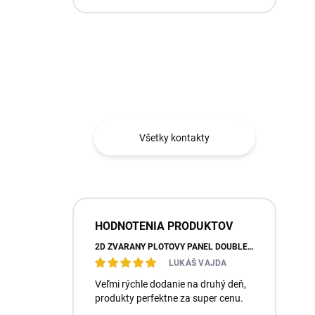
Máte otázku?
Obráťte sa na nás.
Všetky kontakty
HODNOTENIA PRODUKTOV
2D ZVÁRANÝ PLOTOVÝ PANEL DOUBLE SUPER, 143CM, RAL7016 ANTRACIT, 6/5/6
LUKÁŠ VAJDA
Veľmi rýchle dodanie na druhý deň,
produkty perfektne za super cenu.