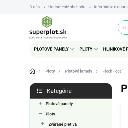
Prejsť
O nás
Hodnotenie obchodu
Informácie o dopra
na
obsah
PLOTOVÉ PANELY
PLOTY
HLINÍKOVÉ 
Domov
Ploty
Plotové lamely
Plech - oceľ
B
P
Kategórie
o
Preskočiť
č
kategórie
n
Plotové panely
ý
Ploty
p
a
Zvárané pletivá