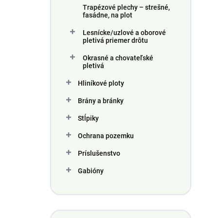
e
p
Trapézové plechy – strešné,
p
i
fasádne, na plot
r
s
Lesnícke/uzlové a oborové
o
p
pletivá priemer drôtu
d
r
u
o
Okrasné a chovateľské
pletivá
k
d
t
u
Hliníkové ploty
o
k
v
t
Brány a bránky
o
Stĺpiky
v
Ochrana pozemku
Príslušenstvo
Gabióny