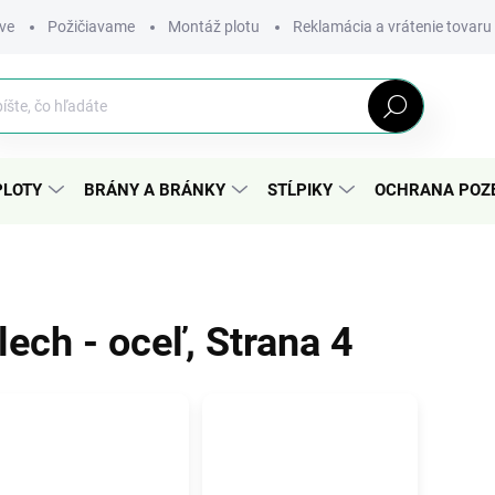
ve
Požičiavame
Montáž plotu
Reklamácia a vrátenie tovaru
Hľadať
PLOTY
BRÁNY A BRÁNKY
STĹPIKY
OCHRANA POZ
lech - oceľ
, Strana 4