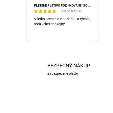
PLETENÉ PLETIVO POZINKOVANÉ 180 CM, DRÔT 2,0 MM, ZN, OKO 60 MM, 15M
ĽUBOŠ VACHO
Všetko prebehlo v poriadku a rýchlo,
som veľmi spokojný
BEZPEČNÝ NÁKUP
Zabezpečené platby