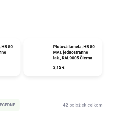
, HB 50
Plotová lamela, HB 50
anne
MAT, jednostranne
lak., RAL9005 Čierna
3,15 €
42
položiek celkom
ECEDNE
NOVINKA
2428
2464