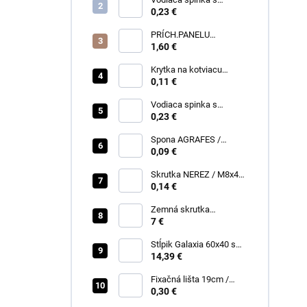
klinčekom na napínací
0,23 €
drôt / zelená /
PRÍCH.PANELU
priebežná na stĺp
1,60 €
60x40mm, RAL 7016
Antracit
Krytka na kotviacu
skrutku M10, PVC Čierna
0,11 €
Vodiaca spinka s
klinčekom na napínací
0,23 €
drôt / čierna /
Spona AGRAFES /
NEREZ na stĺp
0,09 €
AQUIGRAF
Skrutka NEREZ / M8x40
- na zemnú skrutku
0,14 €
Zemná skrutka
60x1,70x550 - bez
7 €
skrutiek
Stĺpik Galaxia 60x40 s
pätkou RAL7016 Antracit
14,39 €
Fixačná lišta 19cm /
RAL7016 Antracit
0,30 €