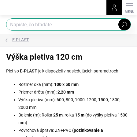
Prejsť
na
obsah
Hľadať
E-PLAST
Výška pletiva 120 cm
Pletivo
E-PLAST
je k dispozícii v nasledujúcich parametroch:
Rozmer oka (mm):
100 x 50 mm
Priemer drôtu (mm):
2,20 mm
Výška pletiva (mm): 600, 800, 1000, 1200, 1500, 1800,
2000 mm
Balenie (m): Rolka
25 m
, rolka
15 m
(do výšky pletiva 1500
mm)
Povrchová úprava: ZN+PVC (
pozinkovanie a