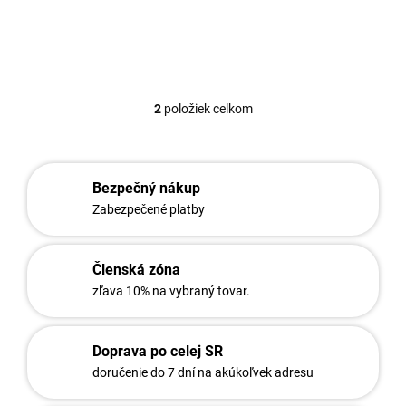
2
položiek celkom
O
v
l
á
d
Bezpečný nákup
a
Zabezpečené platby
c
i
e
Členská zóna
p
r
zľava 10% na vybraný tovar.
v
k
y
Doprava po celej SR
v
doručenie do 7 dní na akúkoľvek adresu
ý
p