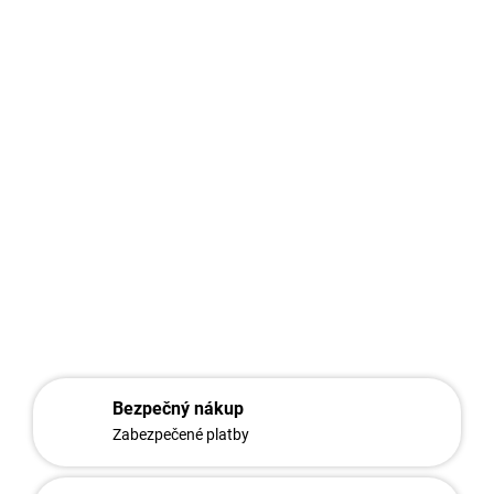
➡️ Pre profesionálny výsledok odporúčame kombinovať s profilmi
AL-SP70
,
krytkami
a
RAL7016 komponentmi
, čím docielite
jednotný vzhľad a vysokú mechanickú stabilitu plotového
systému.
DETAILNÉ INFORMÁCIE
OPÝTAŤ SA
STRÁŽIŤ
Bezpečný nákup
Zabezpečené platby