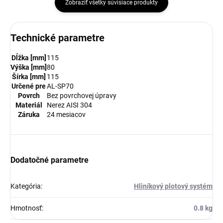
Zobraziť všetky súvisiace produkty
Technické parametre
Dĺžka
[mm]
115
Výška
[mm]
80
Šírka
[mm]
115
Určené pre
AL-SP70
Povrch
Bez povrchovej úpravy
Materiál
Nerez AISI 304
Záruka
24 mesiacov
Dodatočné parametre
Kategória
:
Hliníkový plotový systém
Hmotnosť
:
0.8 kg